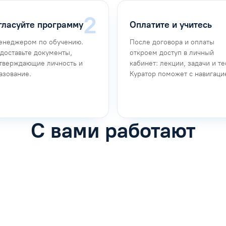
гласуйте программу
Оплатите и учитесь
енеджером по обучению.
После договора и оплаты
доставьте документы,
откроем доступ в личный
тверждающие личность и
кабинет: лекции, задачи и те
азование.
Куратор поможет с навигаци
С вами работают
фимова
Анна Иванова
обучению
Специалист по обучению
рос
Задать вопрос