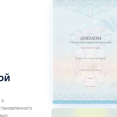
ой
 о
становленного
 вид