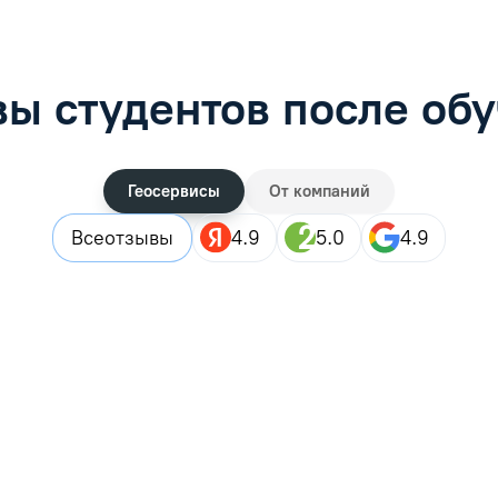
ы студентов после об
Геосервисы
От компаний
Все
отзывы
4.9
5.0
4.9