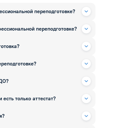
фессиональной переподготовке?
фессиональной переподготовке?
готовка?
ереподготовке?
РДО?
 есть только аттестат?
я?