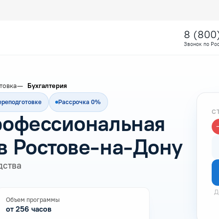
8 (800
Звонок по Ро
товка
Бухгалтерия
ереподготовке
Рассрочка 0%
С
профессиональная
в Ростове-на-Дону
дства
Д
Объем программы
от 256 часов