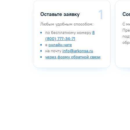
Оставьте заявку
Со
Любым удобным способом:
С м
Пре
по бесплатному номеру
8
под
(800) 777-34-71
обр
в
онлайн-чате
на почту
info@arkonsa.ru
через форму обратной связи
Антон Насибулин
Марина Тро
Специалист по обучению
Специалист по 
Задать вопрос
Задать воп