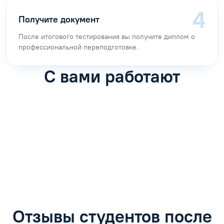
Получите документ
После итогового тестирования вы получите диплом о
профессиональной переподготовке.
С вами работают
Антон Насибулин
Марина Трофимова
Специалист по обучению
Специалист по обучению
С
Задать вопрос
Задать вопрос
Отзывы студентов после