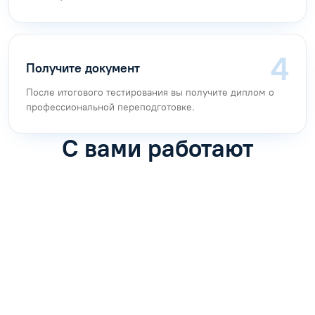
Получите документ
После итогового тестирования вы получите диплом о
профессиональной переподготовке.
С вами работают
Антон Насибулин
Марина Трофимова
Специалист по обучению
Специалист по обучению
С
Задать вопрос
Задать вопрос