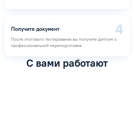
Получите документ
После итогового тестирования вы получите диплом о
профессиональной переподготовке.
С вами работают
Антон Насибулин
Марина Трофимова
Специалист по обучению
Специалист по обучению
С
Задать вопрос
Задать вопрос