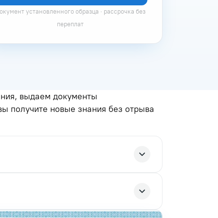
окумент установленного образца · рассрочка без
переплат
ания, выдаем документы
вы получите новые знания без отрыва