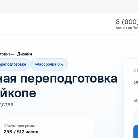
8 (800
Звонок по Ро
товка
Дизайн
ереподготовке
Рассрочка 0%
С
ая переподготовка
25
айкопе
51
дства
Объем программ
256 / 512 часов