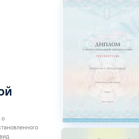
ой
 о
становленного
 вид