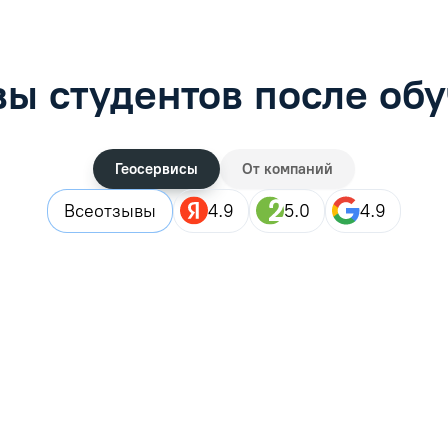
ы студентов после об
Геосервисы
От компаний
Все
отзывы
4.9
5.0
4.9