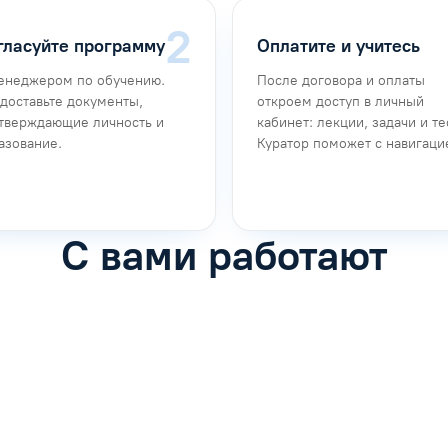
гласуйте программу
Оплатите и учитесь
енеджером по обучению.
После договора и оплаты
доставьте документы,
откроем доступ в личный
тверждающие личность и
кабинет: лекции, задачи и те
азование.
Куратор поможет с навигаци
С вами работают
фимова
Анна Иванова
обучению
Специалист по обучению
рос
Задать вопрос