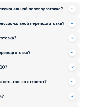
фессиональной переподготовке?
фессиональной переподготовке?
готовка?
ереподготовке?
РДО?
 есть только аттестат?
я?