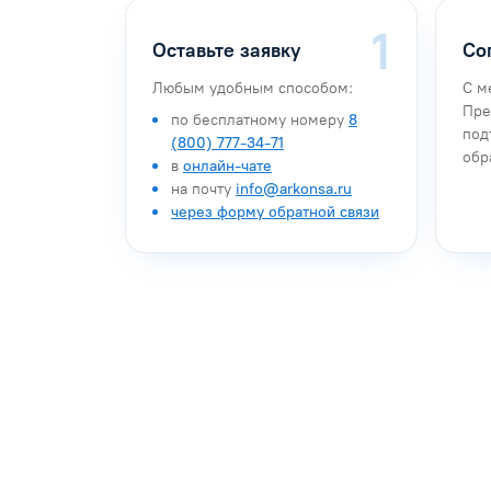
Оставьте заявку
Со
Любым удобным способом:
С м
Пре
по бесплатному номеру
8
под
(800) 777-34-71
обр
в
онлайн-чате
на почту
info@arkonsa.ru
через форму обратной связи
Антон Насибулин
Марина Тро
Специалист по обучению
Специалист по 
Задать вопрос
Задать воп