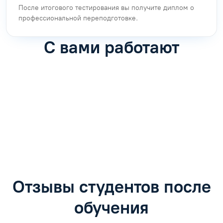
После итогового тестирования вы получите диплом о
профессиональной переподготовке.
С вами работают
Антон Насибулин
Марина Трофимова
Специалист по обучению
Специалист по обучению
С
Задать вопрос
Задать вопрос
Отзывы студентов после
обучения