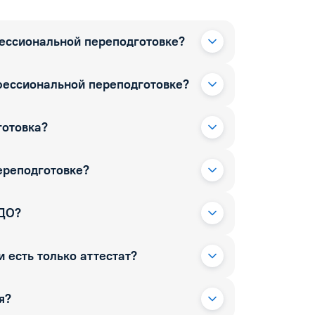
фессиональной переподготовке?
фессиональной переподготовке?
готовка?
ереподготовке?
РДО?
 есть только аттестат?
я?