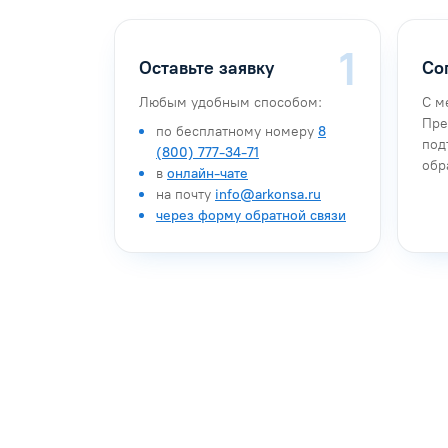
Оставьте заявку
Со
Любым удобным способом:
С м
Пре
по бесплатному номеру
8
под
(800) 777-34-71
обр
в
онлайн-чате
на почту
info@arkonsa.ru
через форму обратной связи
Антон Насибулин
Марина Тро
Специалист по обучению
Специалист по 
Задать вопрос
Задать воп