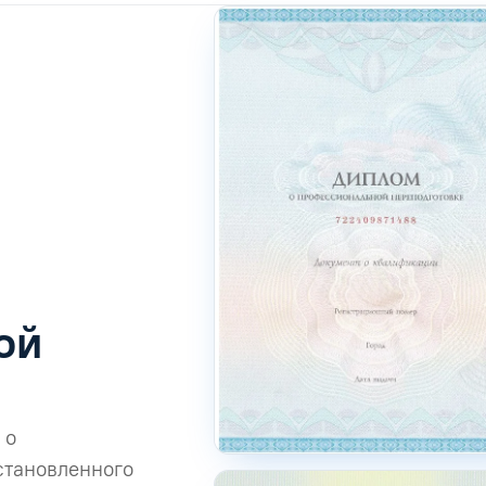
ой
 о
становленного