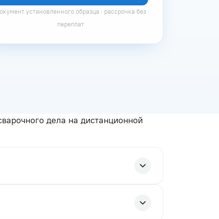
окумент установленного образца · рассрочка без
переплат
сварочного дела на дистанционной