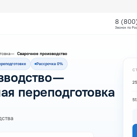
8 (800
Звонок по Ро
товка
Сварочное производство
ереподготовке
Рассрочка 0%
С
зводство —
25
ая переподготовка
51
дства