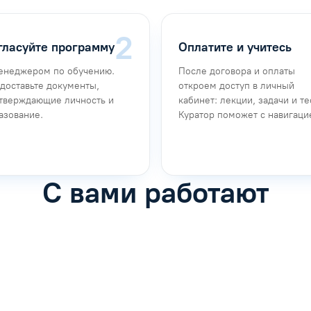
гласуйте программу
Оплатите и учитесь
енеджером по обучению.
После договора и оплаты
доставьте документы,
откроем доступ в личный
тверждающие личность и
кабинет: лекции, задачи и те
азование.
Куратор поможет с навигаци
С вами работают
фимова
Анна Иванова
обучению
Специалист по обучению
рос
Задать вопрос