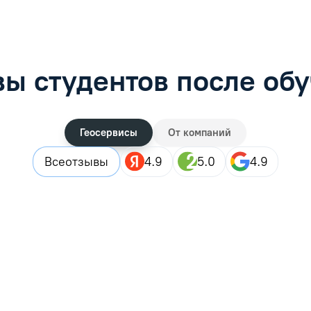
ы студентов после об
Геосервисы
От компаний
Все
отзывы
4.9
5.0
4.9