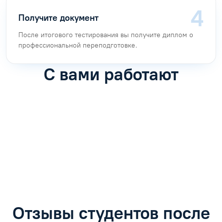
Получите документ
После итогового тестирования вы получите диплом о
профессиональной переподготовке.
С вами работают
Антон Насибулин
Марина Трофимова
Специалист по обучению
Специалист по обучению
С
Задать вопрос
Задать вопрос
Отзывы студентов после