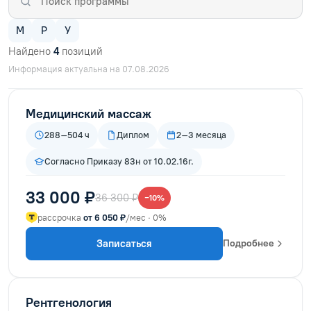
М
Р
У
Найдено
4
позиций
Информация актуальна на 07.08.2026
Медицинский массаж
288–504 ч
Диплом
2–3 месяца
Согласно Приказу 83н от 10.02.16г.
33 000 ₽
36 300 ₽
−10%
рассрочка
от 6 050 ₽
/мес · 0%
Записаться
Подробнее
Рентгенология