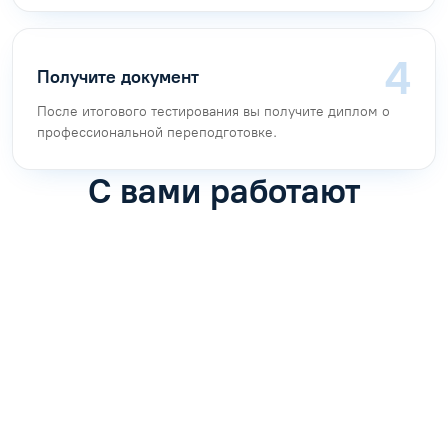
Получите документ
После итогового тестирования вы получите диплом о
профессиональной переподготовке.
С вами работают
Антон Насибулин
Марина Трофимова
Специалист по обучению
Специалист по обучению
С
Задать вопрос
Задать вопрос