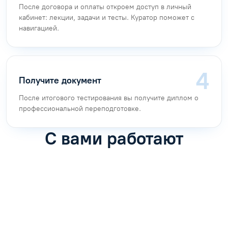
После договора и оплаты откроем доступ в личный
кабинет: лекции, задачи и тесты. Куратор поможет с
навигацией.
Получите документ
После итогового тестирования вы получите диплом о
профессиональной переподготовке.
С вами работают
Антон Насибулин
Марина Трофимова
Специалист по обучению
Специалист по обучению
С
Задать вопрос
Задать вопрос