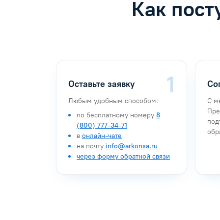
Как пост
Оставьте заявку
Со
Любым удобным способом:
С м
Пре
по бесплатному номеру
8
под
(800) 777-34-71
обр
в
онлайн-чате
на почту
info@arkonsa.ru
через форму обратной связи