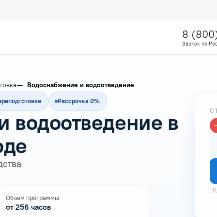
8 (800
Звонок по Ро
товка
Водоснабжение и водоотведение
ереподготовке
Рассрочка 0%
С
и водоотведение в
оде
дства
Д
Объем программы
от 256 часов