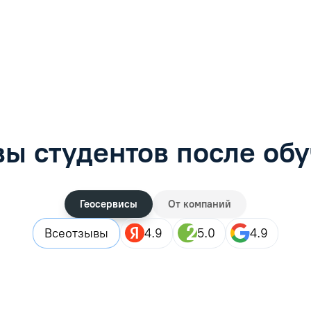
фимова
Анна Иванова
обучению
Специалист по обучению
рос
Задать вопрос
ы студентов после об
Геосервисы
От компаний
Все
отзывы
4.9
5.0
4.9