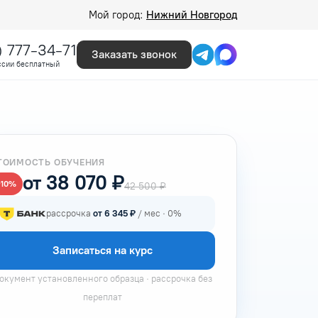
Мой город:
Нижний Новгород
) 777-34-71
Заказать звонок
ссии бесплатный
ТОИМОСТЬ ОБУЧЕНИЯ
от 38 070 ₽
−10%
42 500 ₽
рассрочка
от 6 345 ₽
/ мес · 0%
Записаться на курс
окумент установленного образца · рассрочка без
переплат