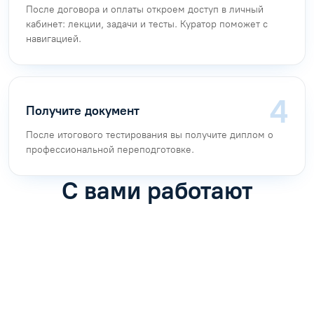
После договора и оплаты откроем доступ в личный
кабинет: лекции, задачи и тесты. Куратор поможет с
навигацией.
Получите документ
После итогового тестирования вы получите диплом о
профессиональной переподготовке.
С вами работают
Антон Насибулин
Марина Трофимова
Специалист по обучению
Специалист по обучению
С
Задать вопрос
Задать вопрос