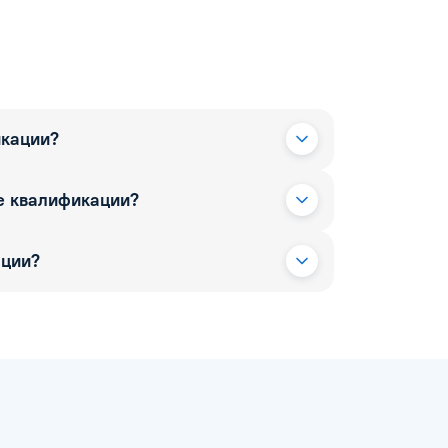
икации?
е квалификации?
ации?