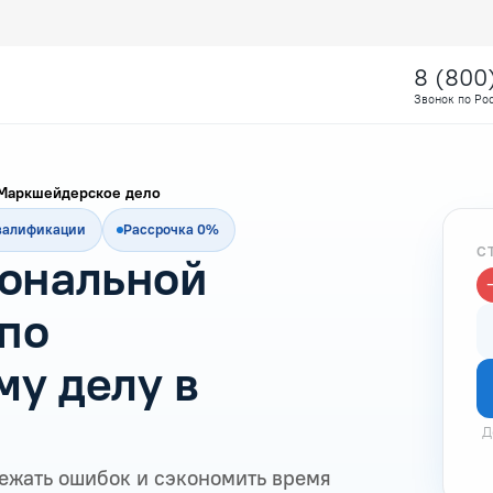
8 (800
Звонок по Ро
Маркшейдерское дело
квалификации
Рассрочка 0%
С
ональной
по
у делу в
Д
ежать ошибок и сэкономить время