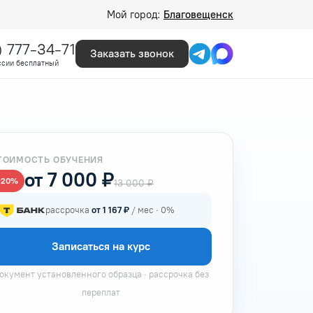
Мой город:
Благовещенск
) 777-34-71
Заказать звонок
ссии бесплатный
ТОИМОСТЬ ОБУЧЕНИЯ
от 7 000 ₽
−20%
13 000 ₽
рассрочка
от 1 167 ₽
/ мес · 0%
Записаться на курс
окумент установленного образца · рассрочка без
переплат