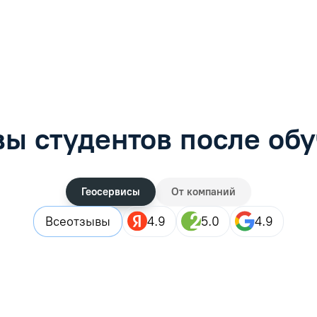
обучению
Специалист по обучению
рос
Задать вопрос
ы студентов после об
Геосервисы
От компаний
Все
отзывы
4.9
5.0
4.9