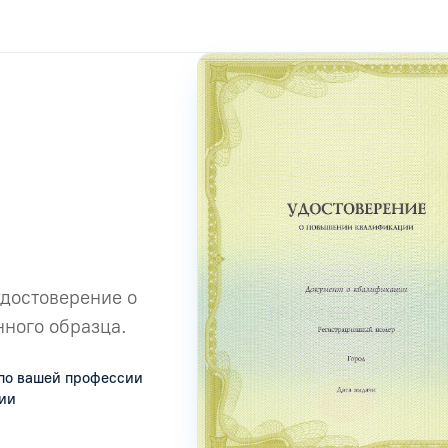
удостоверение о
ного образца.
по вашей профессии
сии