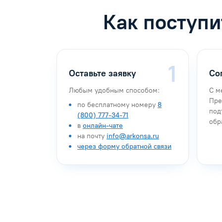
Как поступи
Оставьте заявку
Со
Любым удобным способом:
С м
Пре
по бесплатному номеру
8
под
(800) 777-34-71
обр
в
онлайн-чате
на почту
info@arkonsa.ru
через форму обратной связи
Антон Насибулин
Марина Тро