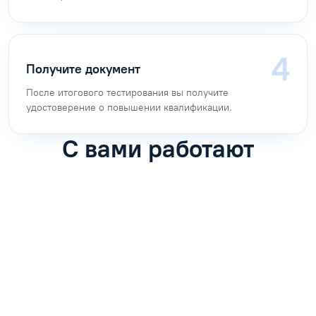
Получите документ
После итогового тестирования вы получите
удостоверение о повышении квалификации.
С вами работают
Антон Насибулин
Марина Трофимова
Специалист по обучению
Специалист по обучению
С
Задать вопрос
Задать вопрос