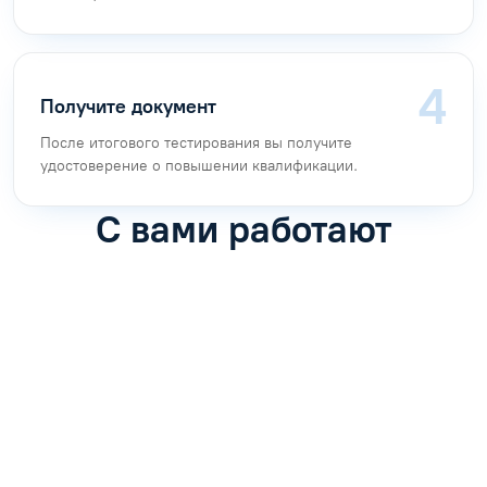
Получите документ
После итогового тестирования вы получите
удостоверение о повышении квалификации.
С вами работают
Антон Насибулин
Марина Трофимова
Специалист по обучению
Специалист по обучению
С
Задать вопрос
Задать вопрос