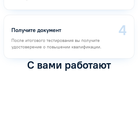
Получите документ
После итогового тестирования вы получите
удостоверение о повышении квалификации.
С вами работают
Антон Насибулин
Марина Трофимова
Специалист по обучению
Специалист по обучению
С
Задать вопрос
Задать вопрос