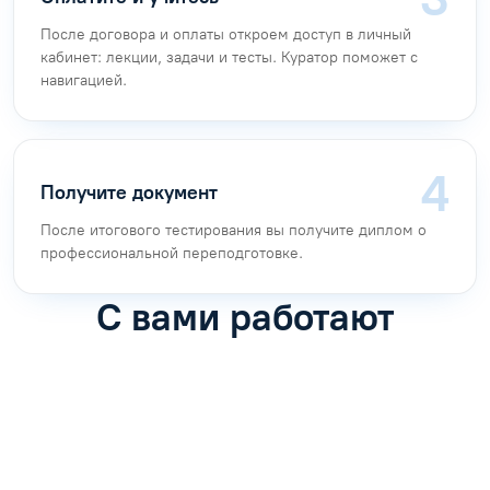
После договора и оплаты откроем доступ в личный
кабинет: лекции, задачи и тесты. Куратор поможет с
навигацией.
Получите документ
После итогового тестирования вы получите диплом о
профессиональной переподготовке.
С вами работают
Антон Насибулин
Марина Трофимова
Специалист по обучению
Специалист по обучению
С
Задать вопрос
Задать вопрос