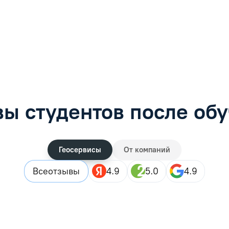
фимова
Анна Иванова
обучению
Специалист по обучению
рос
Задать вопрос
ы студентов после об
Геосервисы
От компаний
Все
отзывы
4.9
5.0
4.9