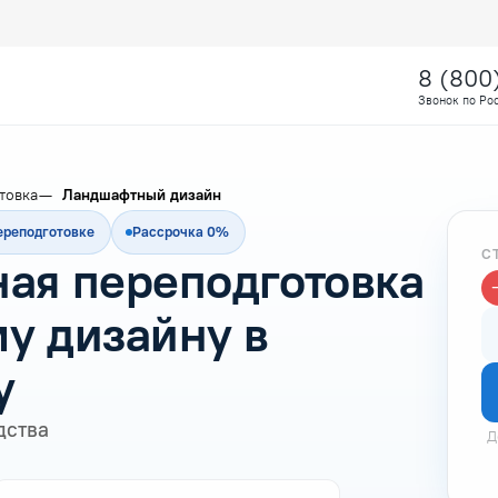
8 (800
Звонок по Ро
товка
Ландшафтный дизайн
ереподготовке
Рассрочка 0%
С
ая переподготовка
у дизайну в
у
дства
Д