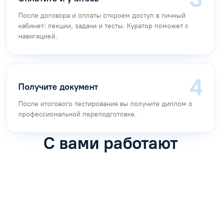
После договора и оплаты откроем доступ в личный
кабинет: лекции, задачи и тесты. Куратор поможет с
навигацией.
Получите документ
После итогового тестирования вы получите диплом о
профессиональной переподготовке.
С вами работают
Антон Насибулин
Марина Трофимова
Специалист по обучению
Специалист по обучению
С
Задать вопрос
Задать вопрос