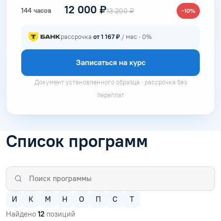
12 000 ₽
144 часов
13 200 ₽
−10%
рассрочка
от 1 167 ₽
/ мес · 0%
Записаться на курс
Документ установленного образца · рассрочка без
переплат
Список программ
И
К
М
Н
О
П
С
Т
Найдено
12
позиций