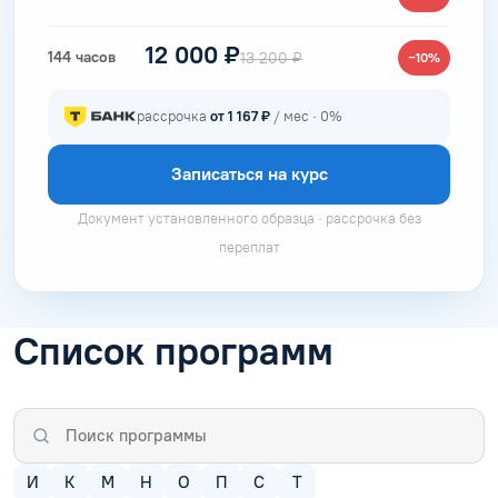
12 000 ₽
144 часов
13 200 ₽
−10%
рассрочка
от 1 167 ₽
/ мес · 0%
Записаться на курс
Документ установленного образца · рассрочка без
переплат
Список программ
И
К
М
Н
О
П
С
Т