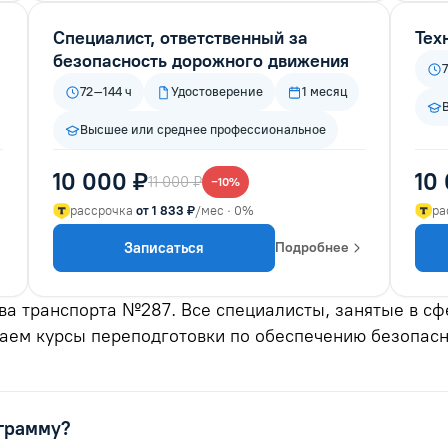
Специалист, ответственный за
Тех
безопасность дорожного движения
72–144 ч
Удостоверение
1 месяц
Высшее или среднее профессиональное
10 000 ₽
10
11 000 ₽
−10%
рассрочка
от 1 833 ₽
/мес · 0%
ра
Записаться
Подробнее
ва транспорта №287. Все специалисты, занятые в сф
гаем курсы переподготовки по обеспечению безопас
ограмму?