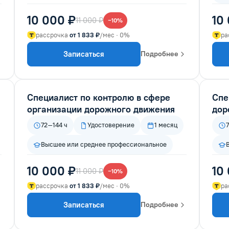
10 000 ₽
10
11 000 ₽
−10%
рассрочка
от 1 833 ₽
/мес · 0%
ра
Записаться
Подробнее
Специалист по контролю в сфере
Спе
организации дорожного движения
дор
72–144 ч
Удостоверение
1 месяц
7
Высшее или среднее профессиональное
10 000 ₽
10
11 000 ₽
−10%
рассрочка
от 1 833 ₽
/мес · 0%
ра
Записаться
Подробнее