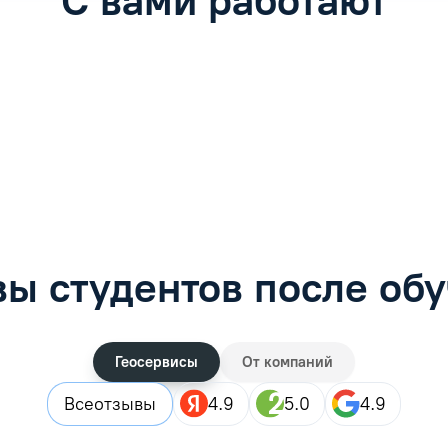
фимова
Анна Иванова
обучению
Специалист по обучению
рос
Задать вопрос
ы студентов после об
Геосервисы
От компаний
Все
отзывы
4.9
5.0
4.9