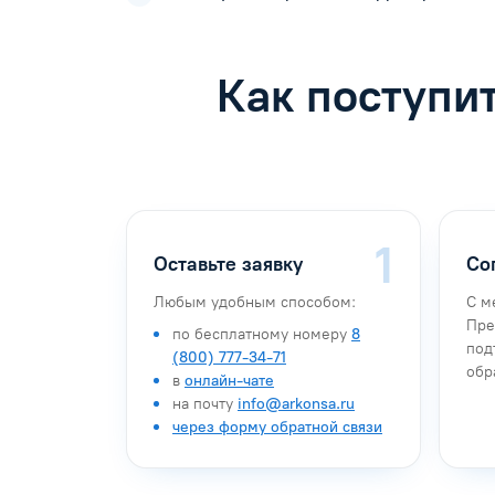
Как поступи
Оставьте заявку
Со
Любым удобным способом:
С м
Пре
по бесплатному номеру
8
под
(800) 777-34-71
обр
в
онлайн-чате
на почту
info@arkonsa.ru
через форму обратной связи