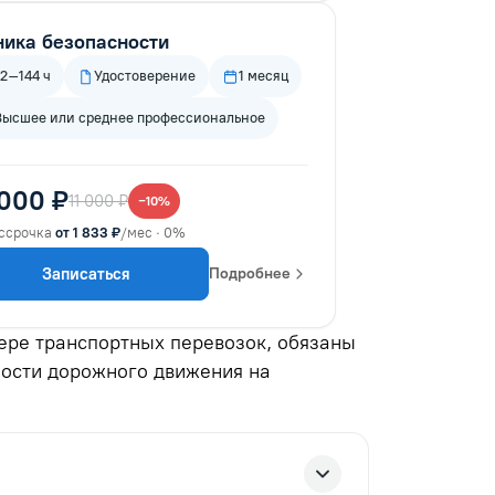
ника безопасности
72–144 ч
Удостоверение
1 месяц
Высшее или среднее профессиональное
 000 ₽
11 000 ₽
−10%
ссрочка
от 1 833 ₽
/мес · 0%
Записаться
Подробнее
ере транспортных перевозок, обязаны
ности дорожного движения на