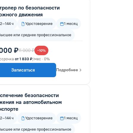
тролер по безопасности
ожного движения
72–144 ч
Удостоверение
1 месяц
Высшее или среднее профессиональное
 000 ₽
11 000 ₽
−10%
ссрочка
от 1 833 ₽
/мес · 0%
Записаться
Подробнее
спечение безопасности
жения на автомобильном
нспорте
72–144 ч
Удостоверение
1 месяц
Высшее или среднее профессиональное