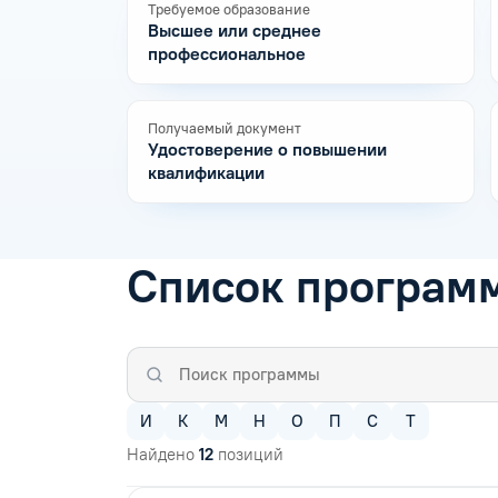
Требуемое образование
Высшее или среднее
профессиональное
Получаемый документ
Удостоверение о повышении
квалификации
Список програм
И
К
М
Н
О
П
С
Т
Найдено
12
позиций