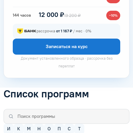
12 000 ₽
144 часов
13 200 ₽
−10%
рассрочка
от 1 167 ₽
/ мес · 0%
Записаться на курс
Документ установленного образца · рассрочка без
переплат
Список программ
И
К
М
Н
О
П
С
Т