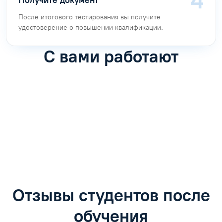
Получите документ
После итогового тестирования вы получите
удостоверение о повышении квалификации.
С вами работают
Антон Насибулин
Марина Трофимова
Специалист по обучению
Специалист по обучению
С
Задать вопрос
Задать вопрос
Отзывы студентов после
обучения