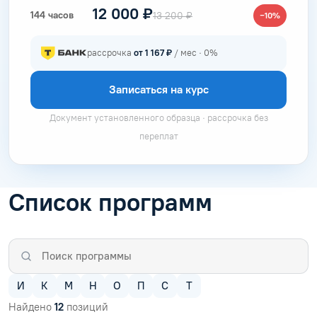
12 000 ₽
144 часов
13 200 ₽
−10%
рассрочка
от 1 167 ₽
/ мес · 0%
Записаться на курс
Документ установленного образца · рассрочка без
переплат
Список программ
И
К
М
Н
О
П
С
Т
Найдено
12
позиций