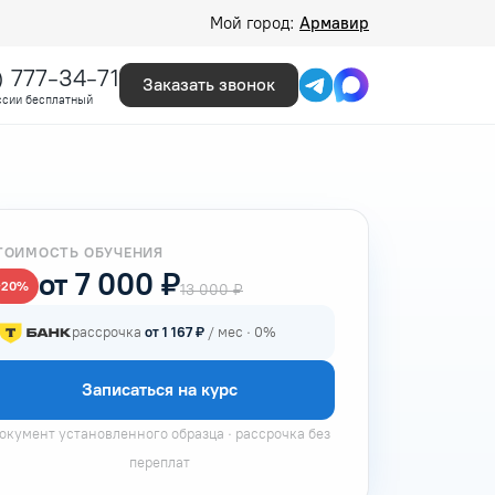
Мой город:
Армавир
) 777-34-71
Заказать звонок
ссии бесплатный
ТОИМОСТЬ ОБУЧЕНИЯ
от 7 000 ₽
−20%
13 000 ₽
рассрочка
от 1 167 ₽
/ мес · 0%
Записаться на курс
окумент установленного образца · рассрочка без
переплат