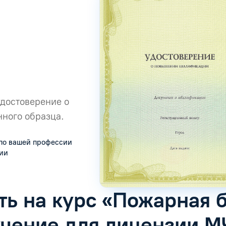
удостоверение о
ного образца.
по вашей профессии
сии
ть на курс «Пожарная 
учение для лицензии М