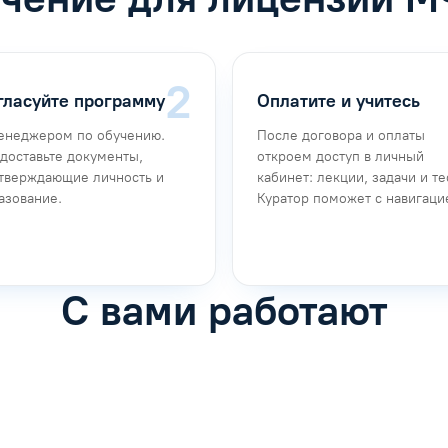
гласуйте программу
Оплатите и учитесь
енеджером по обучению.
После договора и оплаты
доставьте документы,
откроем доступ в личный
тверждающие личность и
кабинет: лекции, задачи и те
азование.
Куратор поможет с навигаци
С вами работают
фимова
Анна Иванова
обучению
Специалист по обучению
рос
Задать вопрос