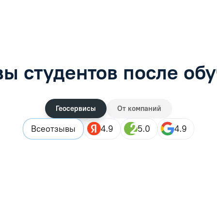
ы студентов после об
Геосервисы
От компаний
Все
отзывы
4.9
5.0
4.9
 целом все прошло хорошо) Информация о моем обучении появи