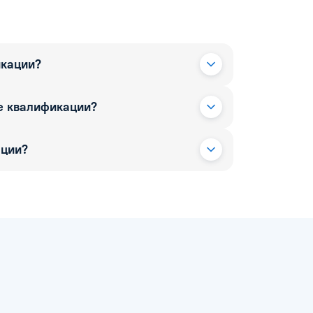
икации?
е квалификации?
ации?