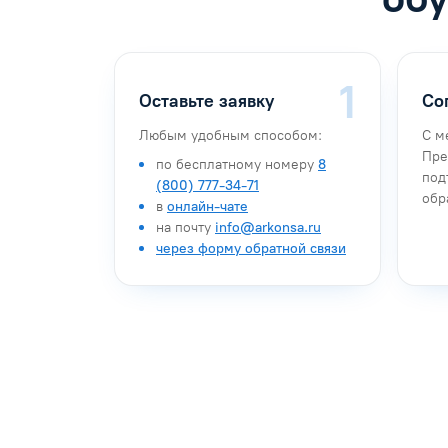
Оставьте заявку
Со
Любым удобным способом:
С м
Пре
по бесплатному номеру
8
под
(800) 777-34-71
обр
в
онлайн-чате
на почту
info@arkonsa.ru
через форму обратной связи
Антон Насибулин
Марина Тро
Специалист по обучению
Специалист по 
Задать вопрос
Задать воп