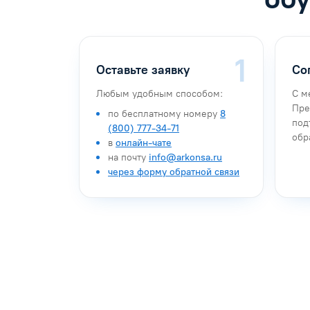
Оставьте заявку
Со
Любым удобным способом:
С м
Пре
по бесплатному номеру
8
под
(800) 777-34-71
обр
в
онлайн-чате
на почту
info@arkonsa.ru
через форму обратной связи
Антон Насибулин
Марина Тро
Специалист по обучению
Специалист по 
Задать вопрос
Задать воп