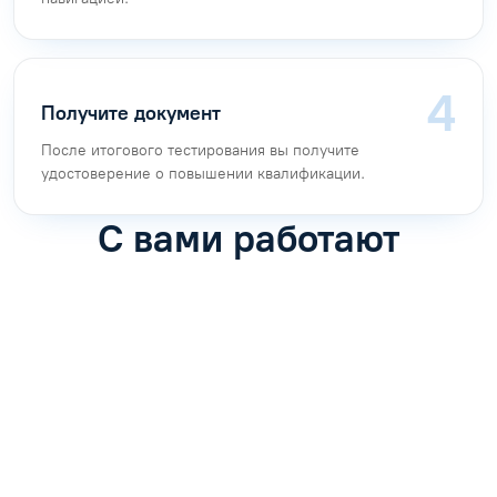
Получите документ
После итогового тестирования вы получите
удостоверение о повышении квалификации.
С вами работают
Антон Насибулин
Марина Трофимова
Специалист по обучению
Специалист по обучению
С
Задать вопрос
Задать вопрос