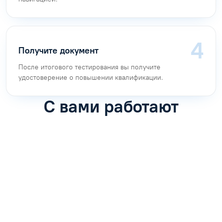
Получите документ
После итогового тестирования вы получите
удостоверение о повышении квалификации.
С вами работают
Антон Насибулин
Марина Трофимова
Специалист по обучению
Специалист по обучению
С
Задать вопрос
Задать вопрос