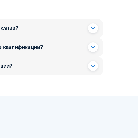
икации?
е квалификации?
ации?