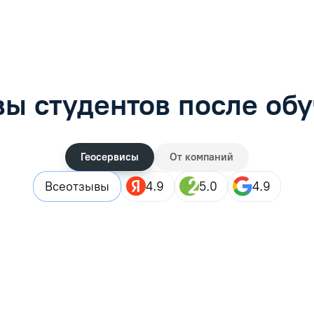
ы студентов после об
Геосервисы
От компаний
Все
отзывы
4.9
5.0
4.9