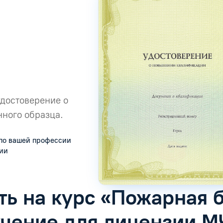
удостоверение о
ного образца.
по вашей профессии
сии
ть на курс «Пожарная 
учение для лицензии М