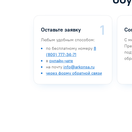
Оставьте заявку
Со
Любым удобным способом:
С м
Пре
по бесплатному номеру
8
под
(800) 777-34-71
обр
в
онлайн-чате
на почту
info@arkonsa.ru
через форму обратной связи
Антон Насибулин
Марина Тро
Специалист по обучению
Специалист по 
Задать вопрос
Задать воп