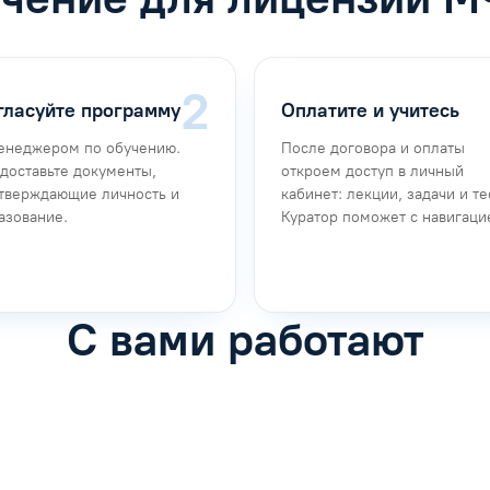
гласуйте программу
Оплатите и учитесь
енеджером по обучению.
После договора и оплаты
доставьте документы,
откроем доступ в личный
тверждающие личность и
кабинет: лекции, задачи и те
азование.
Куратор поможет с навигаци
С вами работают
фимова
Анна Иванова
обучению
Специалист по обучению
рос
Задать вопрос