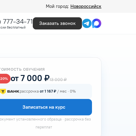
Мой город:
Новороссийск
) 777-34-71
Заказать звонок
ссии бесплатный
ТОИМОСТЬ ОБУЧЕНИЯ
от 7 000 ₽
−20%
13 000 ₽
рассрочка
от 1 167 ₽
/ мес · 0%
Записаться на курс
окумент установленного образца · рассрочка без
переплат