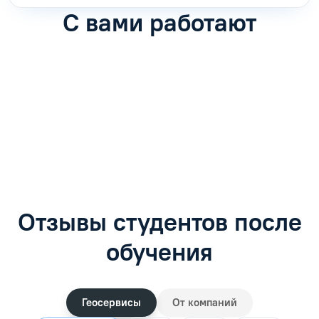
С вами работают
Антон Насибулин
Марина Трофимова
Специалист по обучению
Специалист по обучению
С
Задать вопрос
Задать вопрос
Отзывы студентов после
обучения
Геосервисы
От компаний