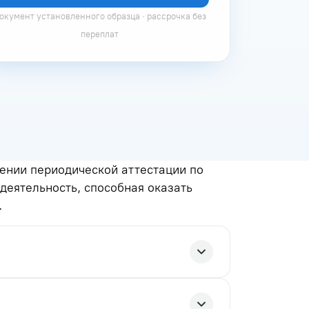
окумент установленного образца · рассрочка без
переплат
ении периодической аттестации по
деятельность, способная оказать
.