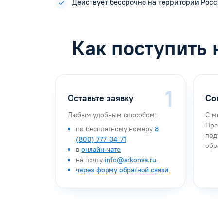
Действует бессрочно на территории Рос
Как поступить 
Оставьте заявку
Со
Любым удобным способом:
С м
Пре
по бесплатному номеру
8
под
(800) 777-34-71
обр
в
онлайн-чате
на почту
info@arkonsa.ru
через форму обратной связи