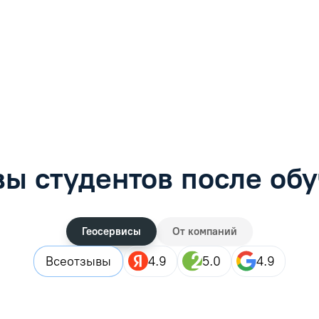
фимова
Анна Иванова
обучению
Специалист по обучению
рос
Задать вопрос
ы студентов после об
Геосервисы
От компаний
Все
отзывы
4.9
5.0
4.9