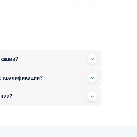
икации?
е квалификации?
ации?