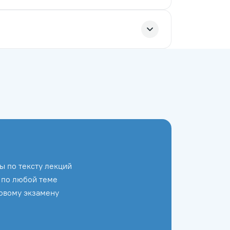
ы по тексту лекций
 по любой теме
говому экзамену