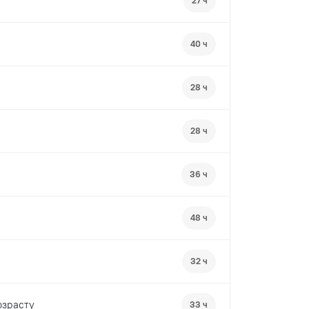
27 ч
40 ч
28 ч
28 ч
36 ч
48 ч
32 ч
озрасту
33 ч