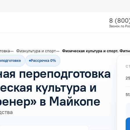
8 (800
Звонок по Ро
товка
Физкультура и спорт
Физическая культура и спорт. Фит
еподготовке
Рассрочка 0%
С
ая переподготовка
25
еская культура и
51
ренер» в Майкопе
дства