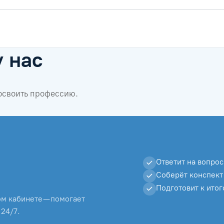
у нас
 освоить профессию.
Ответит на вопрос
Соберёт конспект
Подготовит к ито
м кабинете — помогает
 24/7.