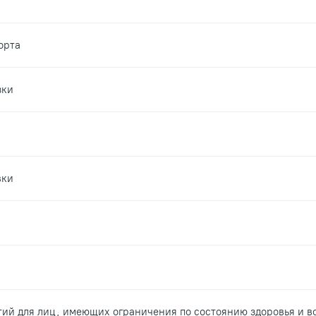
орта
зки
вки
ий для лиц, имеющих ограничения по состоянию здоровья и в