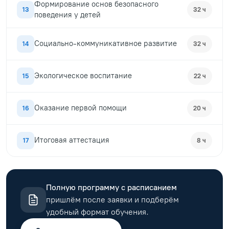
Формирование основ безопасного
13
32 ч
поведения у детей
Социально-коммуникативное развитие
14
32 ч
Экологическое воспитание
15
22 ч
Оказание первой помощи
16
20 ч
Итоговая аттестация
17
8 ч
Полную программу с расписанием
пришлём после заявки и подберём
удобный формат обучения.