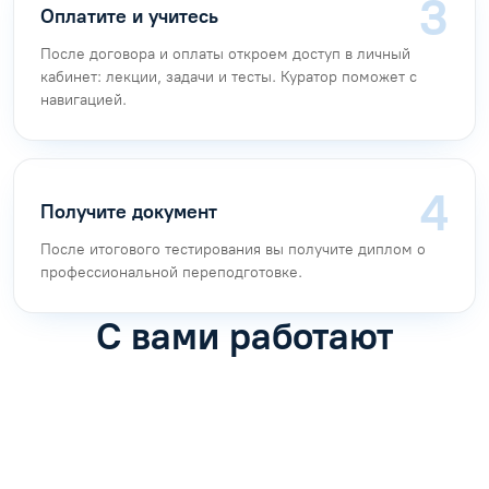
Оплатите и учитесь
После договора и оплаты откроем доступ в личный
кабинет: лекции, задачи и тесты. Куратор поможет с
навигацией.
Получите документ
После итогового тестирования вы получите диплом о
профессиональной переподготовке.
С вами работают
Антон Насибулин
Марина Трофимова
Специалист по обучению
Специалист по обучению
С
Задать вопрос
Задать вопрос