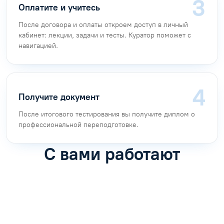
Оплатите и учитесь
После договора и оплаты откроем доступ в личный
кабинет: лекции, задачи и тесты. Куратор поможет с
навигацией.
Получите документ
После итогового тестирования вы получите диплом о
профессиональной переподготовке.
С вами работают
Антон Насибулин
Марина Трофимова
Специалист по обучению
Специалист по обучению
С
Задать вопрос
Задать вопрос