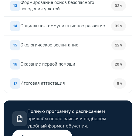
Формирование основ безопасного
13
32 ч
поведения у детей
Социально-коммуникативное развитие
14
32 ч
Экологическое воспитание
15
22 ч
Оказание первой помощи
16
20 ч
Итоговая аттестация
17
8 ч
Полную программу с расписанием
пришлём после заявки и подберём
удобный формат обучения.