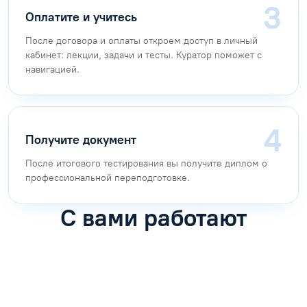
Оплатите и учитесь
После договора и оплаты откроем доступ в личный
кабинет: лекции, задачи и тесты. Куратор поможет с
навигацией.
Получите документ
После итогового тестирования вы получите диплом о
профессиональной переподготовке.
С вами работают
Антон Насибулин
Марина Трофимова
Специалист по обучению
Специалист по обучению
С