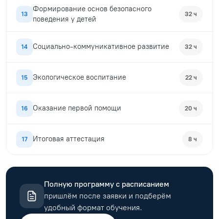
Формирование основ безопасного
13
32 ч
поведения у детей
Социально-коммуникативное развитие
14
32 ч
Экологическое воспитание
15
22 ч
Оказание первой помощи
16
20 ч
Итоговая аттестация
17
8 ч
Полную программу с расписанием
пришлём после заявки и подберём
удобный формат обучения.