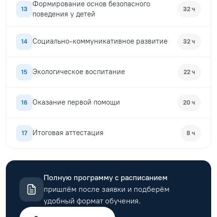
Формирование основ безопасного
13
32 ч
поведения у детей
Социально-коммуникативное развитие
14
32 ч
Экологическое воспитание
15
22 ч
Оказание первой помощи
16
20 ч
Итоговая аттестация
17
8 ч
Полную программу с расписанием
пришлём после заявки и подберём
удобный формат обучения.