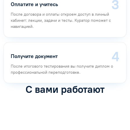
Оплатите и учитесь
После договора и оплаты откроем доступ в личный
кабинет: лекции, задачи и тесты. Куратор поможет с
навигацией.
Получите документ
После итогового тестирования вы получите диплом о
профессиональной переподготовке.
С вами работают
Антон Насибулин
Марина Трофимова
Специалист по обучению
Специалист по обучению
С
Задать вопрос
Задать вопрос