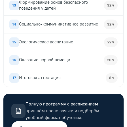
Формирование основ безопасного
13
32 ч
поведения у детей
Социально-коммуникативное развитие
14
32 ч
Экологическое воспитание
15
22 ч
Оказание первой помощи
16
20 ч
Итоговая аттестация
17
8 ч
Полную программу с расписанием
пришлём после заявки и подберём
удобный формат обучения.